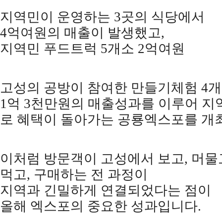
지역민이 운영하는
3
곳의 식당에서
4
억여원의 매출이 발생했고
,
지역민 푸드트럭
5
개소
2
억여원
고성의 공방이 참여한 만들기체험
4
개
1
억
3
천만원의 매출성과를 이루어 지
로 혜택이 돌아가는 공룡엑스포를 
이처럼 방문객이 고성에서 보고
,
머물
먹고
,
구매하는 전 과정이
지역과 긴밀하게 연결되었다는 점이
올해 엑스포의 중요한 성과입니다
.