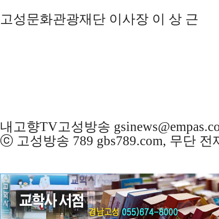
고성문화관광재단 이사장 이 상 근
내고향TV고성방송 gsinews@empas.c
ⓒ 고성방송 789 gbs789.com, 무단