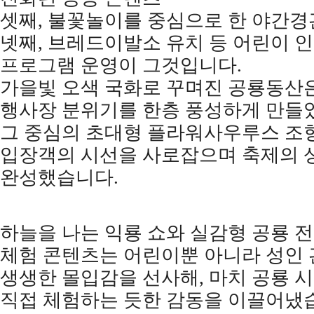
셋째
,
불꽃놀이를 중심으로 한 야간경
넷째
,
브레드이발소 유치 등 어린이 인
프로그램 운영이 그것입니다
.
가을빛 오색 국화로 꾸며진 공룡동산
행사장 분위기를 한층 풍성하게 만들
그 중심의 초대형 플라워사우루스 조
입장객의 시선을 사로잡으며 축제의 
완성했습니다
.
하늘을 나는 익룡 쇼와 실감형 공룡 
체험 콘텐츠는 어린이뿐 아니라 성인
생생한 몰입감을 선사해
,
마치 공룡 
직접 체험하는 듯한 감동을 이끌어냈