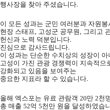
행사장을 찾아 주셨습니다
.
이 모든 성과는 군민 여러분과 자원
현장 스태프
,
고성군 공무원
,
그리고 
헌신과 노력 덕분입니다
.
진심으로 감사드립니다
.
이 성과는 단순한 수치상의 성장이 
고성이 가진 관광 경쟁력이 지속적으
강화되고 있음을 보여주는
중요한 지표라 할 수 있습니다
.
올해 엑스포는 유료 관람객
20
만
2
천
총 매출
52
억
5
천만 원을 달성하였습