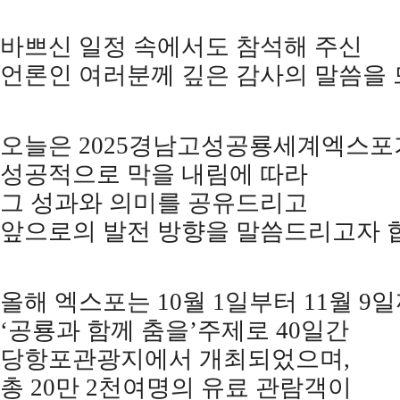
바쁘신 일정 속에서도 참석해 주신
언론인 여러분께 깊은 감사의 말씀을
오늘은
2025
경남고성공룡세계엑스포
성공적으로 막을 내림에 따라
그 성과와 의미를 공유드리고
앞으로의 발전 방향을 말씀드리고자 
올해 엑스포는
10
월
1
일부터
11
월
9
일
‘
공룡과 함께 춤을
’
주제로
40
일간
당항포관광지에서 개최되었으며
,
총
20
만
2
천여명의 유료 관람객이