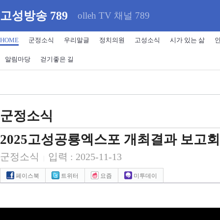
고성방송 789
olleh TV 채널 789
HOME
군정소식
우리말글
정치의원
고성소식
시가 있는 삶
알림마당
걷기좋은 길
군정소식
2025고성공룡엑스포 개최결과 보고회
군정소식
입력 : 2025-11-13
|
페이스북
트위터
요즘
미투데이