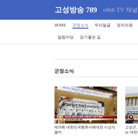
고성방송 789
olleh TV 채널
HOME
군정소식
우리말글
정치의원
알림마당
걷기좋은 길
군정소식
제16회 대한민국행촌서예대전 시상식
고성군,
열어
는 대전