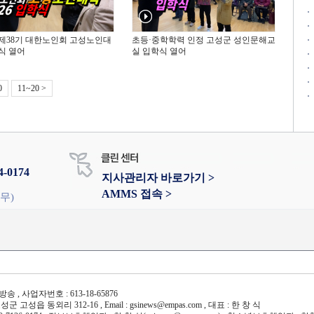
년 제38기 대한노인회 고성노인대
초등·중학학력 인정 고성군 성인문해교
식 열어
실 입학식 열어
0
11~20 >
4-0174
지사관리자 바로가기 >
AMMS 접속 >
휴무)
송 , 사업자번호 : 613-18-65876
군 고성읍 동외리 312-16 , Email : gsinews@empas.com , 대표 : 한 창 식