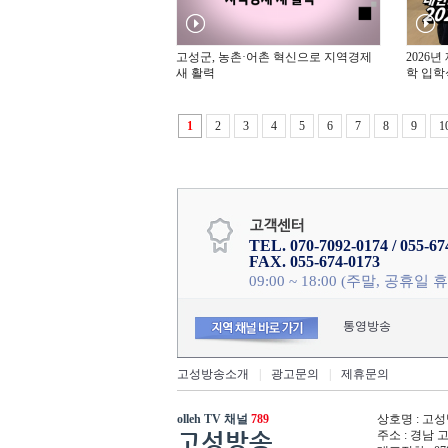
고성군, 농촌·어촌 혁신으로 지역경제
2026
새 활력
학 입학
1
2
3
4
5
6
7
8
9
1
TEL. 070-7092-0174 / 055-67
FAX. 055-674-0173
09:00 ~ 18:00 (주말, 공휴일 
통영방송
고성방송소개
|
광고문의
|
제휴문의
olleh TV 채널
789
상호명 : 고성방
고성방송
주소 : 경남 고성