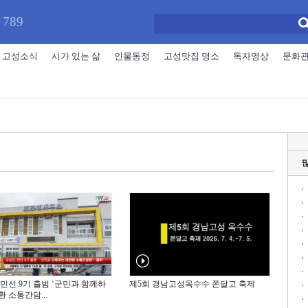
 789
고성소식
시가 있는 삶
인물동정
고성맛집 명소
독자영상
문화
 민선 9기 출범 ‘군민과 함께하
제5회 경남고성옥수수 쫀달고 축제
환 소통간담...