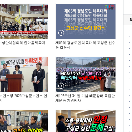
여성단체협의회 한마음체육대
제65회 경남도민 체육대회 고성군 선수
단 결단식
보건소장-2026고성군보건소 언
제107주년 3·1절 기념 배둔장터 독립만
핑
세운동 기념행사