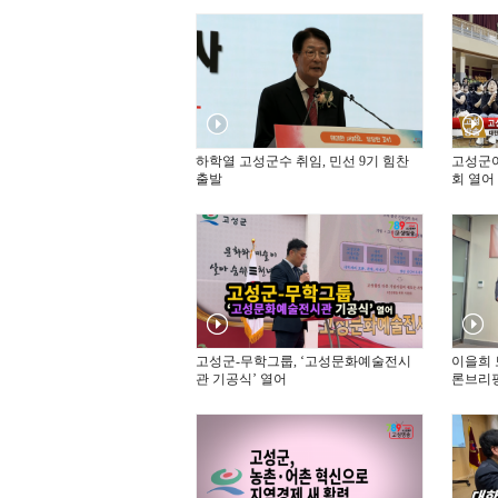
하학열 고성군수 취임, 민선 9기 힘찬
고성군
출발
회 열어
고성군-무학그룹, ‘고성문화예술전시
이을희 
관 기공식’ 열어
론브리