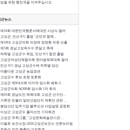
임을 위한 행진곡을 지켜주십시오.
최근뉴스
제16회 대한민국행촌서예대전 시상식 열어
고성군, 민선 9기 출범 ‘군민과 함께...
제10대 고성군의회 의장에 정영환 의원 선출
제5회 경남고성옥수수 쫀달고 축제
하학열 고성군수 취임, 민선 9기 힘찬 출발
고성군여성단체협의회 한마음체육대회 열어
민선 9기 경남 고성군수에 하학열 당선
아름다운 고성군 농업경관
고성군수 후보 초청 토론회
고성군 제9대의회 마지막 임시회 폐회-3...
고성군의회 제309회 임시회 1차 회의
제65회 경남도민 체육대회 고성군 선수단...
거류면 은월리 일반산업단지 계획안 관련 ...
봉암산단 입주기업 블루오션 사업설명 공청회
이상근 고성군수 출마선언 기자회견
고성군-무학그룹, ‘고성문화예술전시관 ...
이을희 보건소장-2026고성군보건소 언론브리핑
최을석 의장 불출마 기자회견