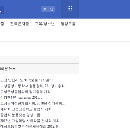
로그인
관광
전국은지금
교육/청소년
영상모듬
많이본 뉴스
고성 맛집-미도 화덕숯불 돼지갈비
고성중앙고등학교 총동창회, 7차 정기총회
고성군상공협의회 정기총회 개최
삼강엠엔티 sail away 2015. ...
고성군여성단체협의회, 2018년 정기총회...
제45회 고성고등학교 졸업식 개최
졸업식 눈물짓는 영상모듬
2017년 고성학당 시화작품 전시회 개최
대성초등학교 한마음체육대회 2012. 0...