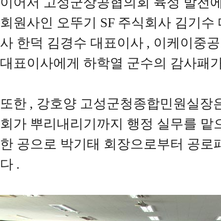
이어서 고성군상공협의회 육성 발전에
회원사인 오뚜기
SF
주식회사 김기수
사 한덕 김경수 대표이사
,
이케이중공
대표이사에게 하학열 군수의 감사패가
또한
,
강호양 고성군청종합민원실장
회가 뿌리내리기까지 행정 실무를 맡
한 공으로 박기태 회장으로부터 공로
다
.