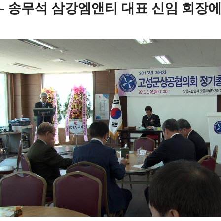
-
송무석 삼강엠앤티 대표 신임 회장