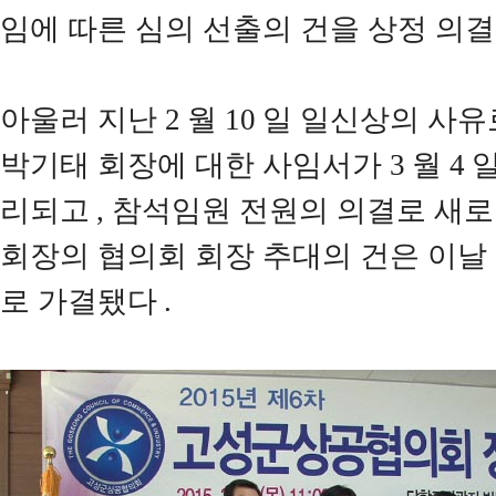
임에 따른 심의 선출의 건을 상정 의
아울러 지난
2
월
10
일 일신상의 사유
박기태 회장에 대한 사임서가
3
월
4
리되고
,
참석임원 전원의 의결로 새로
회장의 협의회 회장 추대의 건은 이날
로 가결됐다
.