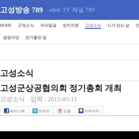
고성방송 789
olleh TV 채널 789
HOME
군정소식
우리말글
정치의원
고성소식
시가 있는 삶
알림마당
걷기좋은 길
고성소식
고성군상공협의회 정기총회 개최
고성소식
입력 : 2015-05-11
|
페이스북
트위터
요즘
미투데이