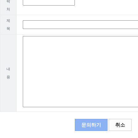
락
처
제
목
내
용
문의하기
취소