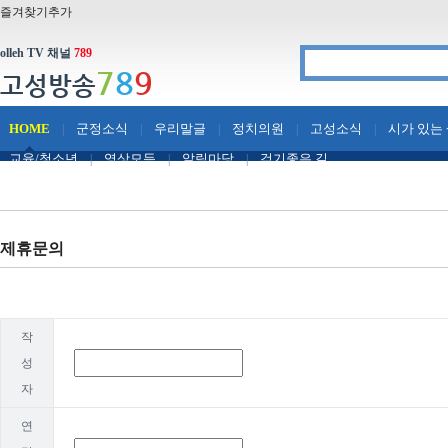
즐겨찾기추가
olleh TV 채널
789
7
8
9
고성방송
HOME
군정소식
우리말글
정치의원
고성소식
시가 있는
|
|
|
|
|
교육/청소년
영상모듬
알림마당
걷기좋은 길
|
|
|
제휴문의
작
성
자
연