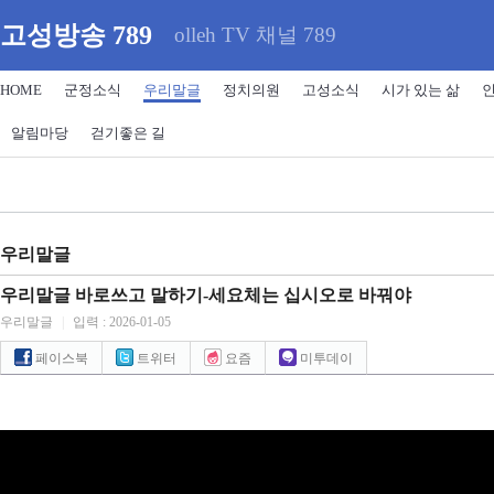
고성방송 789
olleh TV 채널 789
HOME
군정소식
우리말글
정치의원
고성소식
시가 있는 삶
알림마당
걷기좋은 길
우리말글
우리말글 바로쓰고 말하기-세요체는 십시오로 바꿔야
우리말글
|
입력 : 2026-01-05
페이스북
트위터
요즘
미투데이