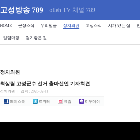
고성방송 789
olleh TV 채널 789
HOME
군정소식
우리말글
정치의원
고성소식
시가 있는 삶
알림마당
걷기좋은 길
정치의원
최상림 고성군수 선거 출마선언 기자회견
정치의원
|
입력 : 2026-02-11
페이스북
트위터
요즘
미투데이