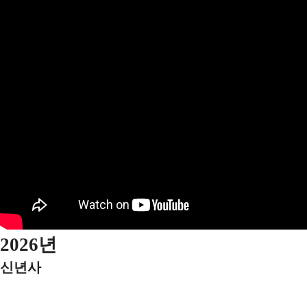
2026
년
신년사