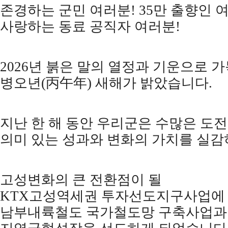
존경하는 군민 여러분
! 35
만 출향인 
사랑하는 동료 공직자 여러분
!
2026
년 붉은 말의 열정과 기운으로 가
병오년
(
丙午年
)
새해가 밝았습니다
.
지난 한 해 동안 우리군은 수많은 도
의미 있는 성과와 변화의 가치를 실
고성변화의 큰 전환점이 될
KTX
고성역세권 투자선도지구사업에
남부내륙철도 국가철도망 구축사업과