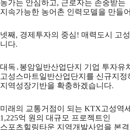
농가는 안심하고
,
근로자는 존중받는
지속가능한 농어촌 인력모델을 만들
넷째
,
경제투자의 중심
!
매력도시 고
니다
.
대독
․
봉암일반산업단지 기업 투자유
고성스마트일반산업단지를 신규지정
지역성장기반을 확충하겠습니다
.
미래의 교통거점이 되는
KTX
고성역
1,225
억 원의 대규모 프로젝트인
스포츠힐링타운 지역개발사업을 본