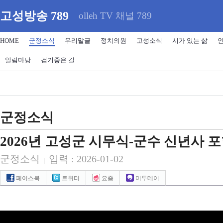
고성방송 789
olleh TV 채널 789
HOME
군정소식
우리말글
정치의원
고성소식
시가 있는 삶
알림마당
걷기좋은 길
군정소식
2026년 고성군 시무식-군수 신년사 
군정소식
입력 : 2026-01-02
|
페이스북
트위터
요즘
미투데이