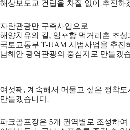
해상보도교 건립을 차질 없이 추진하
자란관광만 구축사업으로
해양치유의 길
,
임포항 먹거리촌 조성
국토교통부
T-UAM
시범사업을 추진
남해안 광역관광의 중심지로 만들겠
여섯째
,
계속해서 머물고 싶은 정착도
만들겠습니다
.
파크골프장은
5
개 권역별로 조성하여