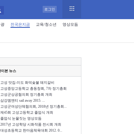
로그인
관광
전국은지금
교육/청소년
영상모듬
많이본 뉴스
고성 맛집-미도 화덕숯불 돼지갈비
고성중앙고등학교 총동창회, 7차 정기총회
고성군상공협의회 정기총회 개최
삼강엠엔티 sail away 2015. ...
고성군여성단체협의회, 2018년 정기총회...
제45회 고성고등학교 졸업식 개최
졸업식 눈물짓는 영상모듬
2017년 고성학당 시화작품 전시회 개최
대성초등학교 한마음체육대회 2012. 0...