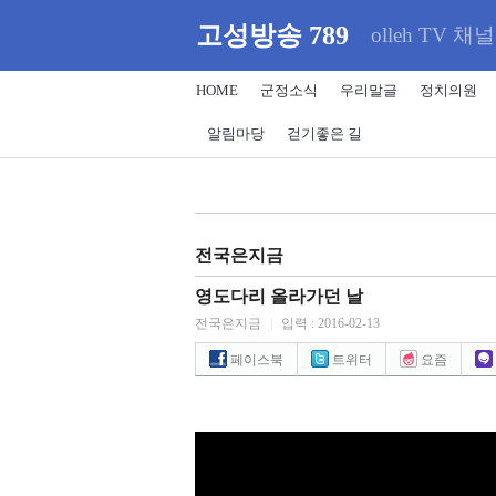
고성방송 789
olleh TV 채널
HOME
군정소식
우리말글
정치의원
알림마당
걷기좋은 길
전국은지금
영도다리 올라가던 날
전국은지금
|
입력 : 2016-02-13
페이스북
트위터
요즘