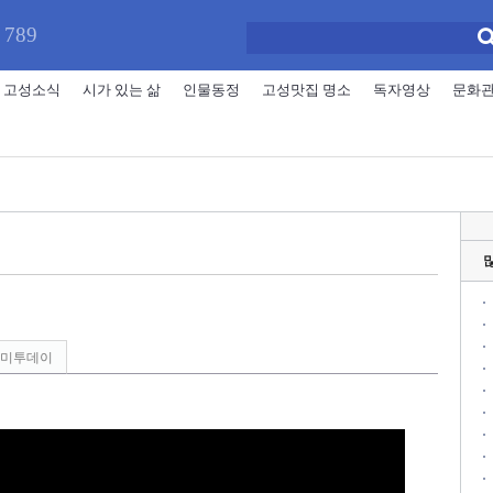
 789
고성소식
시가 있는 삶
인물동정
고성맛집 명소
독자영상
문화
미투데이