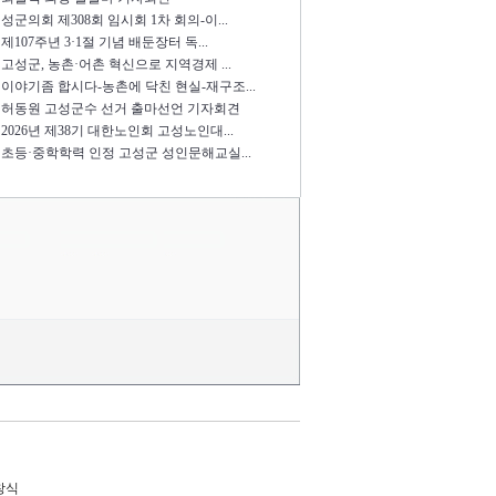
성군의회 제308회 임시회 1차 회의-이...
제107주년 3·1절 기념 배둔장터 독...
고성군, 농촌·어촌 혁신으로 지역경제 ...
이야기좀 합시다-농촌에 닥친 현실-재구조...
허동원 고성군수 선거 출마선언 기자회견
2026년 제38기 대한노인회 고성노인대...
초등·중학학력 인정 고성군 성인문해교실...
한창식