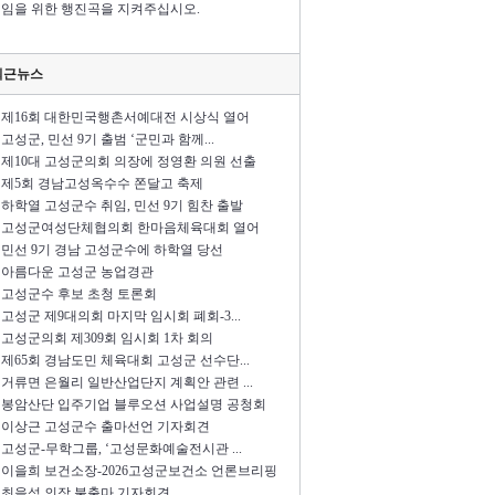
임을 위한 행진곡을 지켜주십시오.
최근뉴스
제16회 대한민국행촌서예대전 시상식 열어
고성군, 민선 9기 출범 ‘군민과 함께...
제10대 고성군의회 의장에 정영환 의원 선출
제5회 경남고성옥수수 쫀달고 축제
하학열 고성군수 취임, 민선 9기 힘찬 출발
고성군여성단체협의회 한마음체육대회 열어
민선 9기 경남 고성군수에 하학열 당선
아름다운 고성군 농업경관
고성군수 후보 초청 토론회
고성군 제9대의회 마지막 임시회 폐회-3...
고성군의회 제309회 임시회 1차 회의
제65회 경남도민 체육대회 고성군 선수단...
거류면 은월리 일반산업단지 계획안 관련 ...
봉암산단 입주기업 블루오션 사업설명 공청회
이상근 고성군수 출마선언 기자회견
고성군-무학그룹, ‘고성문화예술전시관 ...
이을희 보건소장-2026고성군보건소 언론브리핑
최을석 의장 불출마 기자회견