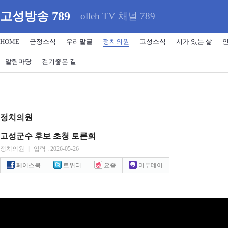
고성방송 789
olleh TV 채널 789
HOME
군정소식
우리말글
정치의원
고성소식
시가 있는 삶
알림마당
걷기좋은 길
정치의원
고성군수 후보 초청 토론회
정치의원
|
입력 : 2026-05-26
페이스북
트위터
요즘
미투데이