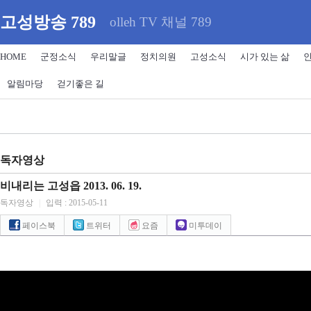
고성방송 789
olleh TV 채널 789
HOME
군정소식
우리말글
정치의원
고성소식
시가 있는 삶
알림마당
걷기좋은 길
독자영상
비내리는 고성읍 2013. 06. 19.
독자영상
|
입력 : 2015-05-11
페이스북
트위터
요즘
미투데이