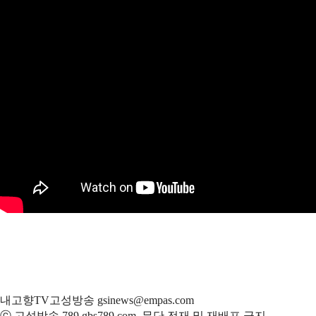
내고향TV고성방송 gsinews@empas.com
ⓒ 고성방송 789 gbs789.com, 무단 전재 및 재배포 금지