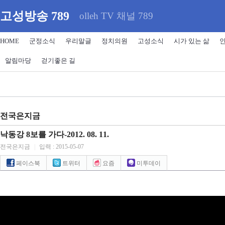
고성방송 789
olleh TV 채널 789
HOME
군정소식
우리말글
정치의원
고성소식
시가 있는 삶
알림마당
걷기좋은 길
전국은지금
낙동강 8보를 가다-2012. 08. 11.
전국은지금
|
입력 : 2015-05-07
페이스북
트위터
요즘
미투데이