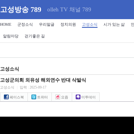
고성방송 789
olleh TV 채널 789
HOME
군정소식
우리말글
정치의원
고성소식
시가 있는 삶
알림마당
걷기좋은 길
고성소식
고성군의회 외유성 해외연수 반대 삭발식
고성소식
|
입력 : 2025-09-17
페이스북
트위터
요즘
미투데이