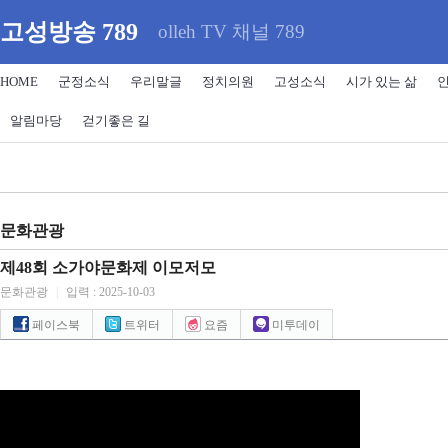
고성방송 789
olleh TV 채널 789
HOME
군정소식
우리말글
정치의원
고성소식
시가 있는 삶
알림마당
걷기좋은 길
문화관광
제48회 소가야문화제 이모저모
문화관광
|
입력 : 2025-10-03
페이스북
트위터
요즘
미투데이